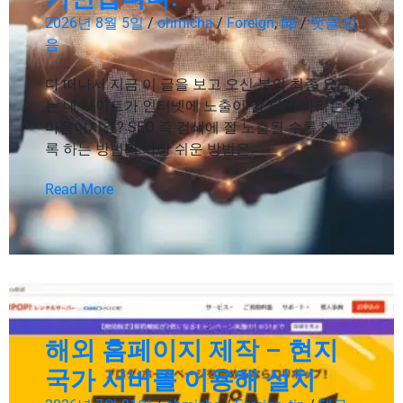
2026년 8월 5일
/
ohmicha
/
Foreign
,
tip
/
댓글 없
음
다 떠나서 지금 이 글을 보고 오신 분의 최종 요구
는 내 사이트가 인터넷에 노출이 잘 되길 바라는
마음이시죠? SEO 즉 검색에 잘 노출될 수록 있도
록 하는 방법의 가장 쉬운 방법은
Read More
해외 홈페이지 제작 – 현지
국가 서버를 이용해 설치