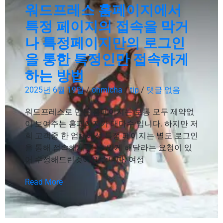
워드프레스 홈페이지에서
특정 페이지의 접속을 막거
나 특정페이지만의 로그인
을 통한 특정인만 접속하게
하는 방법
2025년 6월 19일
/
ohmicha
/
tip
/
댓글 없음
워드프레스로 만든 홈페이지는 보통 모두 제약없
이 보여주는 홈페이지가 대다수 입니다. 하지만 저
희 고객중 한 업체에선 특정 페이지는 별도 로그인
을 통해 접속해서 볼 수 있게 해달라는 요청이 있
어 수정해드린것이 있습니다. 여성
Read More