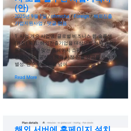
(안)
2025년 9월 1일
/
ohmicha
/
Foreign
/
해외진출
기업지원사업
/
댓글 없음
1. 사업 개요 사업명: 글로벌 비즈니스 웹 솔루션
(가칭) 목표: 해외진출기업을 대상으로 현지 언어/
문화/법규에 맞는 홈페이지·쇼핑몰 제작 및 운영
컨설팅을 제공하여 해외 시장 진출 성공률 제고 차
별성: 단순 웹 제작을 넘어,
Read More
해외 서버에 홈페이지 설치