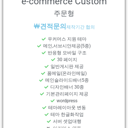
e-commerce Custom
주문형
￦
견적문의
제작기간 협의
우커머스 지원 테마
메인,서브시안제공(5종)
반응형 모바일 구조
30 페이지
일반게시판 제공
폼메일(온라인메일)
메인슬라이드배너5종
디자인배너 30종
기본관리페이지 제공
wordpress
테마레이아웃 변동
테마 한글화작업
서버 셋업대행