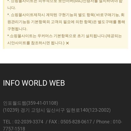
*. 쇼핑몰사이트는 의무적으로 보안서버(SSL)인증서를 설치하여야 합
니다.
*. 쇼핑몰사이트제작시 계약된 구현기능외 별도 항목( 바로구매기능, 회
원관리기능등 기본항목외 고객의 필요에 의한 항목)은 별도구매를 통해
구현됩니다.
*.쇼핑몰사이트는 우커머스 기본항목으로 초기 설치됩니다.(제공되는
×
시안사이트를 참조하시면 됩니다.)
INFO WORLD WEB
인포월드웹(359-41-01108)
(10239) 경기 고양시 일산서구 일현로140(123-2002)
TEL : 02-2039-3374 / FAX : 0505-828-0617 / Phone : 010-
7757-1518