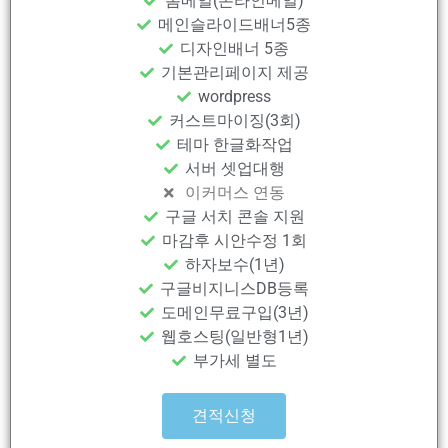
폼메일(온라인메일)
메인슬라이드배너5종
디자인배너 5종
기본관리페이지 제공
wordpress
커스트마이징(3회)
테마 한글화작업
서버 셋업대행
이커머스 연동
구글 서치 콘솔 지원
마감후 시안수정 1회
하자보수(1년)
구글비지니스DB등록
도메인무료구입(3년)
웹호스팅(일반형1년)
부가세 별도
견적신청