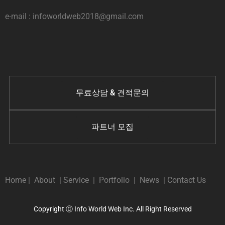
e-mail : infoworldweb2018@gmail.com
무료상담 & 견적문의
파트너 모집
Home
|
About
|
Service
|
Portfolio
|
News
|
Contact Us
Copyright Ⓒ Info World Web Inc. All Right Reserved