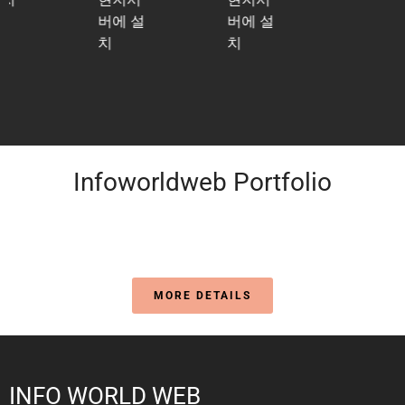
버에 설
버에 설
치
치
Infoworldweb Portfolio
MORE DETAILS
INFO WORLD WEB