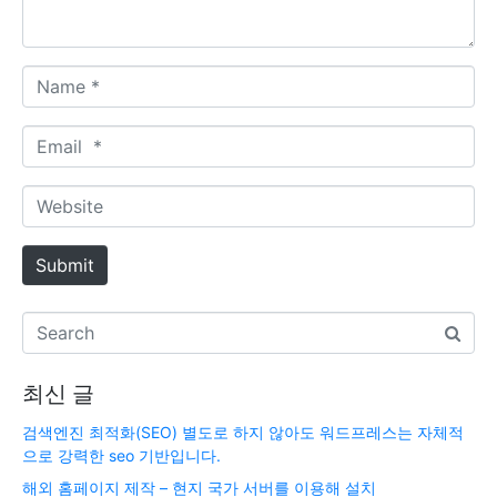
*
N
a
m
E
e
m
*
a
W
i
e
l
b
Submit
*
s
i
t
e
최신 글
검색엔진 최적화(SEO) 별도로 하지 않아도 워드프레스는 자체적
으로 강력한 seo 기반입니다.
해외 홈페이지 제작 – 현지 국가 서버를 이용해 설치