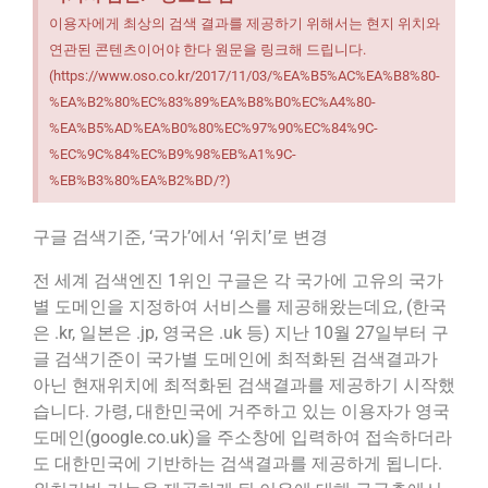
이용자에게 최상의 검색 결과를 제공하기 위해서는 현지 위치와
연관된 콘텐츠이어야 한다 원문을 링크해 드립니다.
(https://www.oso.co.kr/2017/11/03/%EA%B5%AC%EA%B8%80-
%EA%B2%80%EC%83%89%EA%B8%B0%EC%A4%80-
%EA%B5%AD%EA%B0%80%EC%97%90%EC%84%9C-
%EC%9C%84%EC%B9%98%EB%A1%9C-
%EB%B3%80%EA%B2%BD/?)
구글 검색기준, ‘국가’에서 ‘위치’로 변경
전 세계 검색엔진 1위인 구글은 각 국가에 고유의 국가
별 도메인을 지정하여 서비스를 제공해왔는데요, (한국
은 .kr, 일본은 .jp, 영국은 .uk 등) 지난 10월 27일부터 구
글 검색기준이 국가별 도메인에 최적화된 검색결과가
아닌 현재위치에 최적화된 검색결과를 제공하기 시작했
습니다. 가령, 대한민국에 거주하고 있는 이용자가 영국
도메인(google.co.uk)을 주소창에 입력하여 접속하더라
도 대한민국에 기반하는 검색결과를 제공하게 됩니다.