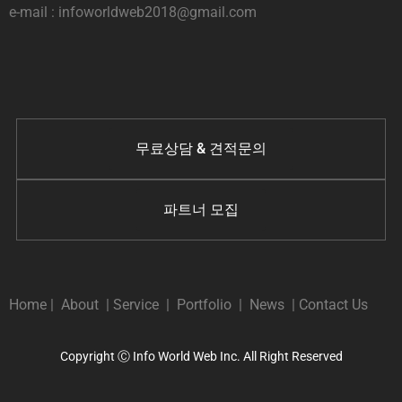
e-mail : infoworldweb2018@gmail.com
무료상담 & 견적문의
파트너 모집
Home
|
About
|
Service
|
Portfolio
|
News
|
Contact Us
Copyright Ⓒ Info World Web Inc. All Right Reserved