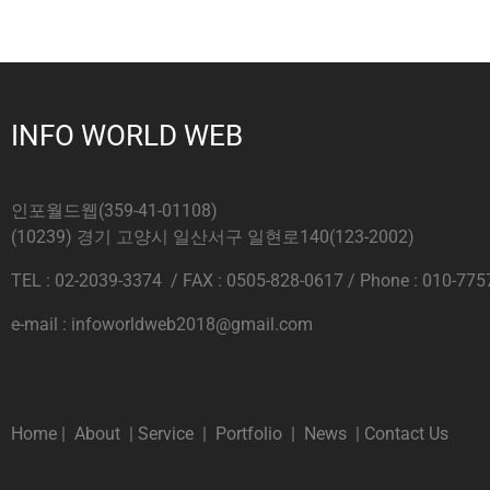
INFO WORLD WEB
인포월드웹(359-41-01108)
(10239) 경기 고양시 일산서구 일현로140(123-2002)
TEL : 02-2039-3374 / FAX : 0505-828-0617 / Phone : 010-775
e-mail : infoworldweb2018@gmail.com
Home
|
About
|
Service
|
Portfolio
|
News
|
Contact Us