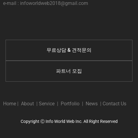
e-mail : infoworldweb2018@gmail.com
무료상담 & 견적문의
파트너 모집
Home
|
About
|
Service
|
Portfolio
|
News
|
Contact Us
Copyright Ⓒ Info World Web Inc. All Right Reserved