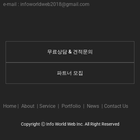
e-mail : infoworldweb2018@gmail.com
무료상담 & 견적문의
파트너 모집
Home
|
About
|
Service
|
Portfolio
|
News
|
Contact Us
Copyright Ⓒ Info World Web Inc. All Right Reserved