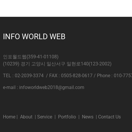
INFO WORLD WEB
인포월드웹(359-41-01108)
(10239) 경기 고양시 일산서구 일현로140(123-2002)
TEL : 02-2039-3374 / FAX : 0505-828-0617 / Phone : 010-775
e-mail : infoworldweb2018@gmail.com
Home
|
About
|
Service
|
Portfolio
|
News
|
Contact Us