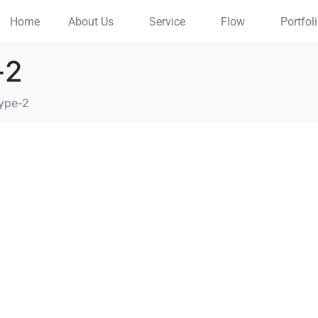
Home
About Us
Service
Flow
Portfol
-2
ype-2