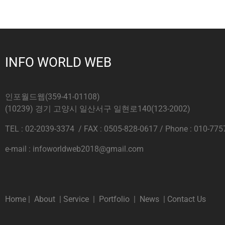
INFO WORLD WEB
인포월드웹(359-41-01108)
(10239) 경기 고양시 일산서구 일현로140(123-2002)
TEL : 02-2039-3374 / FAX : 0505-828-0617 / Phone : 010-775
e-mail : infoworldweb2018@gmail.com
Home
|
About
|
Service
|
Portfolio
|
News
|
Contact Us