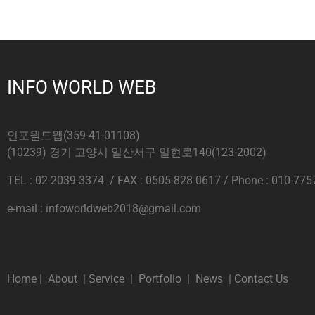
INFO WORLD WEB
인포월드웹(359-41-01108)
(10239) 경기 고양시 일산서구 일현로140(123-2002)
TEL : 02-2039-3374 / FAX : 0505-828-0617 / Phone : 010-775
e-mail : infoworldweb2018@gmail.com
Home
|
About
|
Service
|
Portfolio
|
News
|
Contact Us