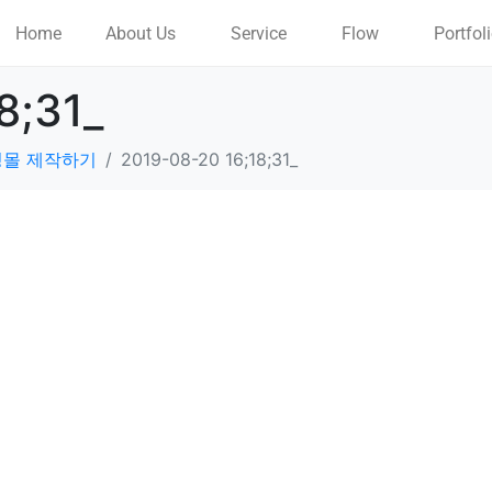
Home
About Us
Service
Flow
Portfol
8;31_
핑몰 제작하기
2019-08-20 16;18;31_