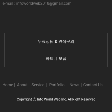
e-mail : infoworldweb2018@gmail.com
무료상담 & 견적문의
파트너 모집
Home
|
About
|
Service
|
Portfolio
|
News
|
Contact Us
Copyright Ⓒ Info World Web Inc. All Right Reserved